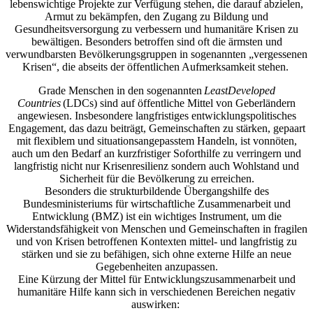
lebenswichtige Projekte zur Verfügung stehen, die darauf abzielen,
Armut zu bekämpfen, den Zugang zu Bildung und
Gesundheitsversorgung zu verbessern und humanitäre Krisen zu
bewältigen. Besonders betroffen sind oft die ärmsten und
verwundbarsten Bevölkerungsgruppen in sogenannten „vergessenen
Krisen“, die abseits der öffentlichen Aufmerksamkeit stehen.
Grade Menschen in den sogenannten
LeastDeveloped
Countries
(LDCs) sind auf öffentliche Mittel von Geberländern
angewiesen. Insbesondere langfristiges entwicklungspolitisches
Engagement, das dazu beiträgt, Gemeinschaften zu stärken, gepaart
mit flexiblem und situationsangepasstem Handeln, ist vonnöten,
auch um den Bedarf an kurzfristiger Soforthilfe zu verringern und
langfristig nicht nur Krisenresilienz sondern auch Wohlstand und
Sicherheit für die Bevölkerung zu erreichen.
Besonders die strukturbildende Übergangshilfe des
Bundesministeriums für wirtschaftliche Zusammenarbeit und
Entwicklung (BMZ) ist ein wichtiges Instrument, um die
Widerstandsfähigkeit von Menschen und Gemeinschaften in fragilen
und von Krisen betroffenen Kontexten mittel- und langfristig zu
stärken und sie zu befähigen, sich ohne externe Hilfe an neue
Gegebenheiten anzupassen.
Eine Kürzung der Mittel für Entwicklungszusammenarbeit und
humanitäre Hilfe kann sich in verschiedenen Bereichen negativ
auswirken: